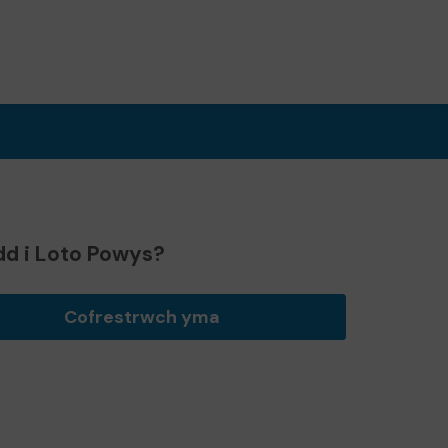
d i Loto Powys?
Cofrestrwch yma