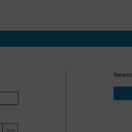
Newyd
Sioe