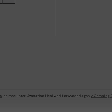
s
, ac mae Loteri Awdurdod Lleol wedi’i drwyddedu gan
y Gambling 