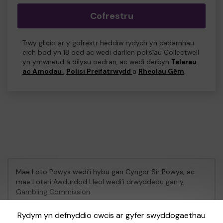
Cofrestru
Trwy glicio ar y gofrestr heddiw rydych yn cadarnhau
eich bod yn 18 oed ac wedi darllen polisïau Collectwell
yn ymwneud â dilysu oedran, ac wedi derbyn
Telerau
ac Amodau
,
Polisi Preifatrwydd
a
Rheolau Gêm
.
Mae Loto Powys wedi’i hybu gan
Cyngor Sir Powys
, ac
mae Loteri Awdurdod Lleol wedi’i drwyddedu gan
y
Gambling Commission
Gambling Commission Rhif Cofrestru:
53671
Rydym yn defnyddio cwcis ar gyfer swyddogaethau