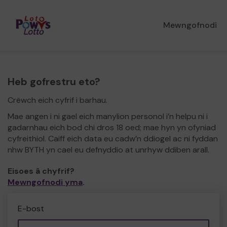
Mewngofnodi
Heb gofrestru eto?
Crëwch eich cyfrif i barhau.
Mae angen i ni gael eich manylion personol i’n helpu ni i
gadarnhau eich bod chi dros 18 oed; mae hyn yn ofyniad
cyfreithiol. Caiff eich data eu cadw’n ddiogel ac ni fyddan
nhw BYTH yn cael eu defnyddio at unrhyw ddiben arall.
Eisoes â chyfrif?
Mewngofnodi yma
.
E-bost