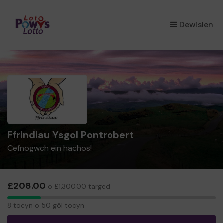
×
Dewislen
Ffrindiau Ysgol Pontrobert
Cefnogwch ein hachos!
£208.00
o £1,300.00 targed
8
8 tocyn o 50 gôl tocyn
tocyn