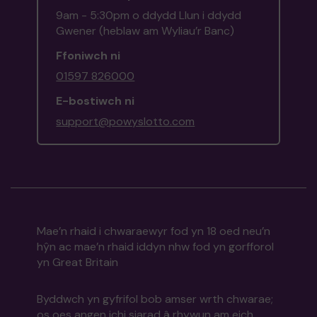
9am - 5:30pm o ddydd Llun i ddydd
Gwener (heblaw am Wyliau’r Banc)
Ffoniwch ni
01597 826000
E-bostiwch ni
support@powyslotto.com
Mae’n rhaid i chwaraewyr fod yn 18 oed neu’n
hŷn ac mae’n rhaid iddyn nhw fod yn gorfforol
yn Great Britain
Byddwch yn gyfrifol bob amser wrth chwarae;
os oes angen ichi siarad â rhywun am eich