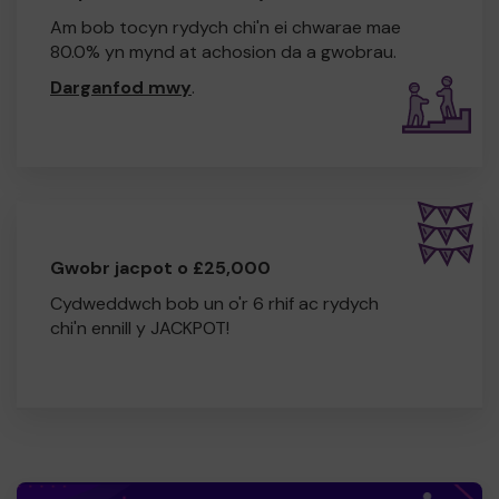
Am bob tocyn rydych chi'n ei chwarae mae
80.0% yn mynd at achosion da a gwobrau.
Darganfod mwy
.
Gwobr jacpot o £25,000
Cydweddwch bob un o'r 6 rhif ac rydych
chi'n ennill y JACKPOT!