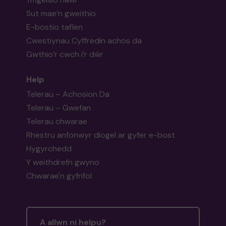
Sut mae’n gweithio
E-bostio taflen
Cwestiynau Cyffredin achos da
Gwthio’r cwch i’r dŵr
Help
Telerau – Achosion Da
Telerau – Gwefan
Telerau chwarae
Rhestru anfonwyr diogel ar gyfer e-bost
Hygyrchedd
Y weithdrefn gwyno
Chwarae'n gyfrifol
A allwn ni helpu?