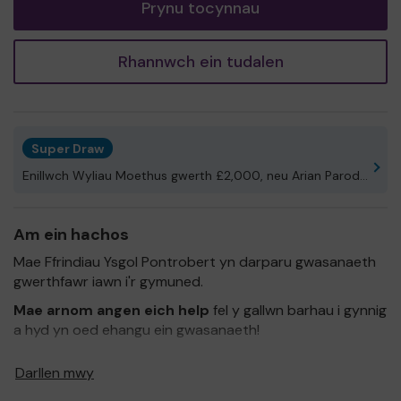
Prynu tocynnau
Rhannwch ein tudalen
Super Draw
Enillwch Wyliau Moethus gwerth £2,000, neu Arian Parod!
Am ein hachos
Mae Ffrindiau Ysgol Pontrobert yn darparu gwasanaeth
gwerthfawr iawn i'r gymuned.
Mae arnom angen eich help
fel y gallwn barhau i gynnig
a hyd yn oed ehangu ein gwasanaeth!
Diolch i chi am eich cefnogaeth a phob lwc!
Darllen mwy
Yn gywir,