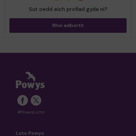
Sut oedd eich profiad gyda ni?
Rhoi adborth
#PowysLotto
Loto Powys