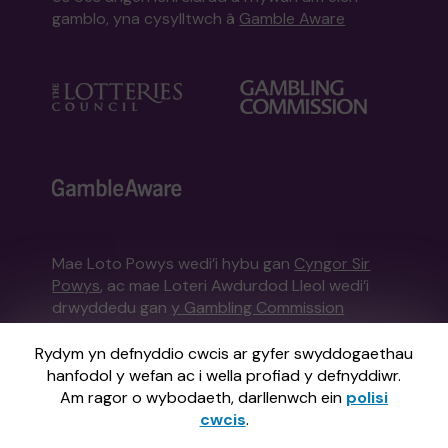
gamblo, yna cysylltwch â
Gamble Aware
Mae Loto Powys wedi’i hybu gan
Cyngor Sir
Powys
, ac mae Loteri Awdurdod Lleol wedi’i
drwyddedu gan
y Gambling Commission
Gambling Commission Rhif Cofrestru:
53671
Rydym yn defnyddio cwcis ar gyfer swyddogaethau
hanfodol y wefan ac i wella profiad y defnyddiwr.
Gweinyddir y wefan hon gan Gatherwell,
Am ragor o wybodaeth, darllenwch ein
polisi
Rheolwr Loteri Allanol sydd wedi'i drwyddedu
cwcis
.
a'i reoleiddio ym Mhrydain Fawr gan
y Gambling