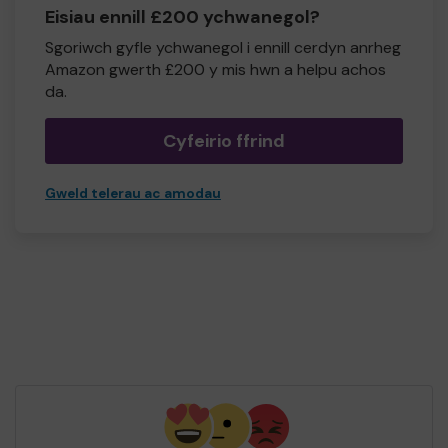
Eisiau ennill £200 ychwanegol?
Sgoriwch gyfle ychwanegol i ennill cerdyn anrheg
Amazon gwerth £200 y mis hwn a helpu achos
da.
Cyfeirio ffrind
Gweld telerau ac amodau