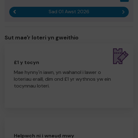
Sad 01 Awst 2026
Canlyniad blaenorol
Canlyn
Sut mae'r loteri yn gweithio
£1 y tocyn
Mae hynny'n iawn, yn wahanol i lawer o
loterïau eraill, dim ond £1 yr wythnos yw ein
tocynnau loteri.
Helpwch ni i wneud mwy