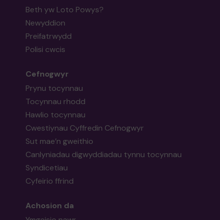
Beth yw Loto Powys?
Newyddion
Preifatrwydd
Polisi cwcis
Cefnogwyr
Prynu tocynnau
Tocynnau rhodd
Hawlio tocynnau
Cwestiynau Cyffredin Cefnogwyr
Sut mae’n gweithio
Canlyniadau digwyddiadau tynnu tocynnau
Syndicetiau
Cyfeirio ffrind
Achosion da
Ymgeisio nawr