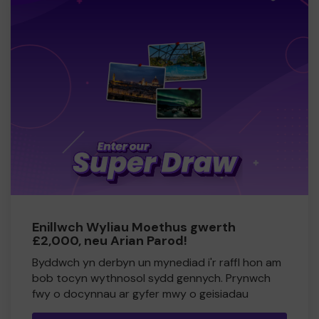
Enillwch Wyliau Moethus gwerth
£2,000, neu Arian Parod!
Byddwch yn derbyn un mynediad i'r raffl hon am
bob tocyn wythnosol sydd gennych. Prynwch
fwy o docynnau ar gyfer mwy o geisiadau