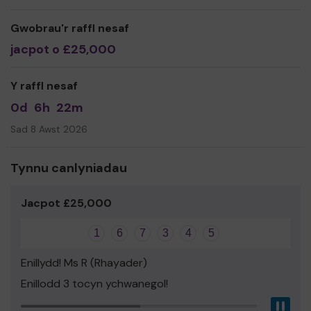
Miss Jennifer Bulman
Gwobrau'r raffl nesaf
jacpot o £25,000
Y raffl nesaf
0d
6h
22m
Sad 8 Awst 2026
Tynnu canlyniadau
Jacpot £25,000
1
6
7
3
4
5
Enillydd! Ms R (Rhayader)
Enillodd 3 tocyn ychwanegol!
Pau