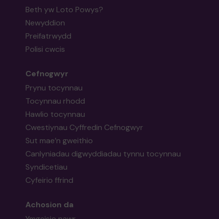
Beth yw Loto Powys?
Newyddion
Preifatrwydd
Polisi cwcis
Cefnogwyr
Prynu tocynnau
Tocynnau rhodd
Hawlio tocynnau
Cwestiynau Cyffredin Cefnogwyr
Sut mae’n gweithio
Canlyniadau digwyddiadau tynnu tocynnau
Syndicetiau
Cyfeirio ffrind
Achosion da
Ymgeisio nawr