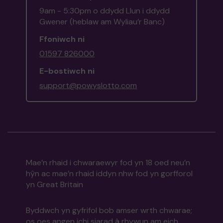
9am - 5:30pm o ddydd Llun i ddydd
Gwener (heblaw am Wyliau’r Banc)
Ffoniwch ni
01597 826000
E-bostiwch ni
support@powyslotto.com
Mae’n rhaid i chwaraewyr fod yn 18 oed neu’n
hŷn ac mae’n rhaid iddyn nhw fod yn gorfforol
yn Great Britain
Byddwch yn gyfrifol bob amser wrth chwarae;
os oes angen ichi siarad â rhywun am eich