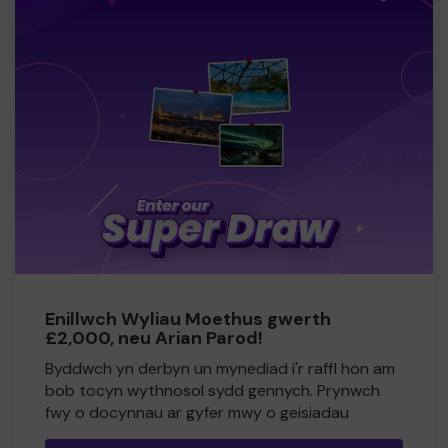
Enillwch Wyliau Moethus gwerth
£2,000, neu Arian Parod!
Byddwch yn derbyn un mynediad i'r raffl hon am
bob tocyn wythnosol sydd gennych. Prynwch
fwy o docynnau ar gyfer mwy o geisiadau