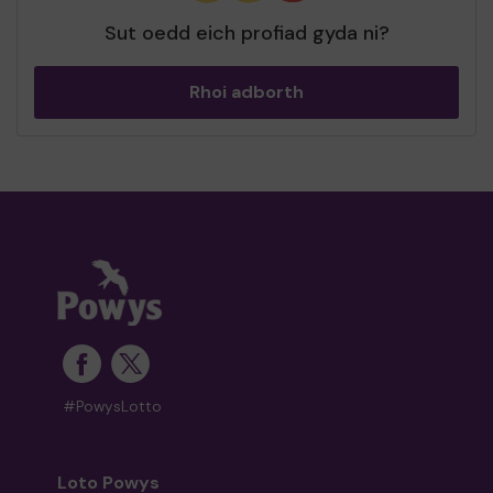
Sut oedd eich profiad gyda ni?
Rhoi adborth
#PowysLotto
Loto Powys