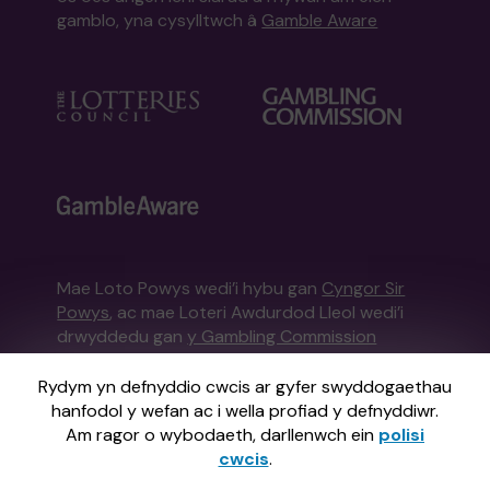
gamblo, yna cysylltwch â
Gamble Aware
Mae Loto Powys wedi’i hybu gan
Cyngor Sir
Powys
, ac mae Loteri Awdurdod Lleol wedi’i
drwyddedu gan
y Gambling Commission
Gambling Commission Rhif Cofrestru:
53671
Rydym yn defnyddio cwcis ar gyfer swyddogaethau
hanfodol y wefan ac i wella profiad y defnyddiwr.
Gweinyddir y wefan hon gan Gatherwell,
Am ragor o wybodaeth, darllenwch ein
polisi
Rheolwr Loteri Allanol sydd wedi'i drwyddedu
cwcis
.
a'i reoleiddio ym Mhrydain Fawr gan
y Gambling