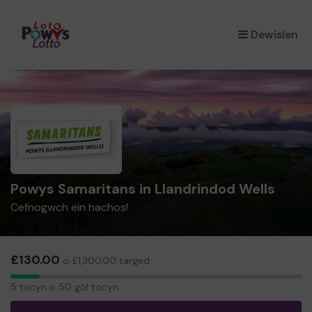
×
Dewislen
Powys Samaritans in Llandrindod Wells
Cefnogwch ein hachos!
£130.00
o £1,300.00 targed
5
5 tocyn o 50 gôl tocyn
tocyn