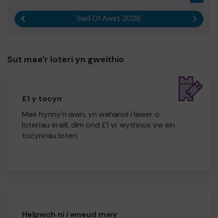
Sad 01 Awst 2026
Canlyniad blaenorol
Canlyn
Sut mae'r loteri yn gweithio
£1 y tocyn
Mae hynny'n iawn, yn wahanol i lawer o
loterïau eraill, dim ond £1 yr wythnos yw ein
tocynnau loteri.
Helpwch ni i wneud mwy