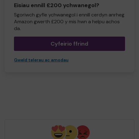
Eisiau ennill £200 ychwanegol?
Sgoriwch gyfle ychwanegol i ennill cerdyn anrheg
Amazon gwerth £200 y mis hwn a helpu achos
da.
Cyfeirio ffrind
Gweld telerau ac amodau