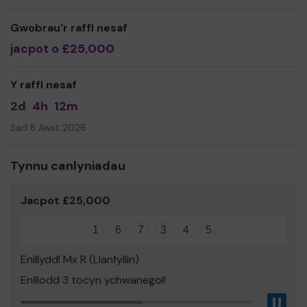
We need your help
so we can continue to offer and
even expand our service!
Gwobrau'r raffl nesaf
jacpot o £25,000
Thank you for your support and good luck!
Yours sincerely,
Y raffl nesaf
Alison Davies
2d
4h
12m
Sad 8 Awst 2026
Tynnu canlyniadau
Jacpot £25,000
1
6
7
3
4
5
Enillydd! Mx R (Llanfyllin)
Enillodd 3 tocyn ychwanegol!
Pau