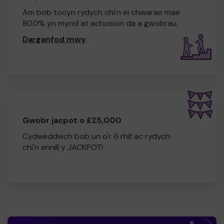
Am bob tocyn rydych chi'n ei chwarae mae
80.0% yn mynd at achosion da a gwobrau.
Darganfod mwy
.
Gwobr jacpot o £25,000
Cydweddwch bob un o'r 6 rhif ac rydych
chi'n ennill y JACKPOT!