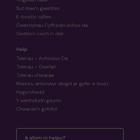
Sut mae’n gweithio
E-bostio taflen
Cwestiynau Cyffredin achos da
Gwthio’r cwch i’r dŵr
Help
Telerau – Achosion Da
Telerau – Gwefan
Telerau chwarae
Rhestru anfonwyr diogel ar gyfer e-bost
Hygyrchedd
Y weithdrefn gwyno
Chwarae'n gyfrifol
A allwn ni helpu?