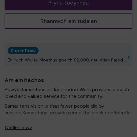
Prynu tocynnau
Rhannwch ein tudalen
Super Draw
Enillwch Wyliau Moethus gwerth £2,000, neu Arian Parod!
Am ein hachos
Powys Samaritans in Llandrindod Wells provides a much
loved and valued service for the community.
Samaritans vision is that fewer people die by
suicide. Samaritans provide round the clock confidential
emotional support for people who are experiencing
feelings of distress or despair, including those which may
Darllen mwy
lead to suicide.